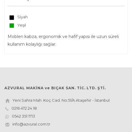
Siyah
Yeşil
Moblen kabza, ergonomik ve hafif yapısı ile uzun süreli
kullanım kolaylığı sağlar.
AZVURAL MAKİNA ve BIÇAK SAN. TİC. LTD. ŞTİ.
Yeni Sahra Mah. Koç Cad. No:51/A Ataşehir - İstanbul
0216 472 24 18
0542 351 1713
info@azvural.com.tr