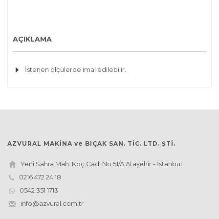
AÇIKLAMA
İstenen ölçülerde imal edilebilir.
AZVURAL MAKİNA ve BIÇAK SAN. TİC. LTD. ŞTİ.
Yeni Sahra Mah. Koç Cad. No:51/A Ataşehir - İstanbul
0216 472 24 18
0542 351 1713
info@azvural.com.tr